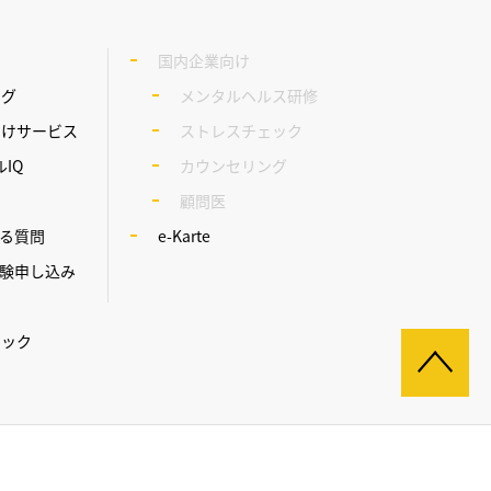
内
国内企業向け
ング
メンタルヘルス研修
向けサービス
ストレスチェック
IQ
カウンセリング
顧問医
る質問
e-Karte
験申し込み
ア
ェック